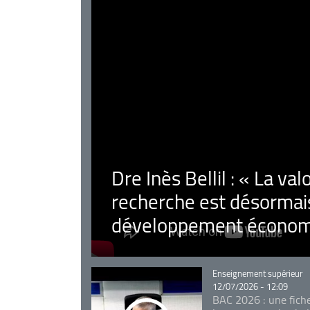
Dre Inès Bellil : « La val
recherche est désormais
développement économ
Catégorie
Enseignement supérieur
12/07/2026 - 12:09
BAC 2026 : une fich