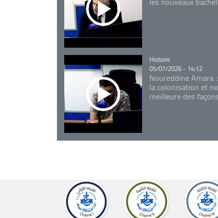
les nouveaux bachel
Catégorie
Histoire
05/07/2026 - 14:12
Noureddine Amara :
la colonisation et n
meilleure des façon