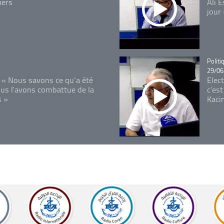
iers
Ali 
jour
Catégo
Politi
29/06
 « Nous savons ce qu’a été
Elec
ous l’avons combattue de la
c'est
s »
Kaci