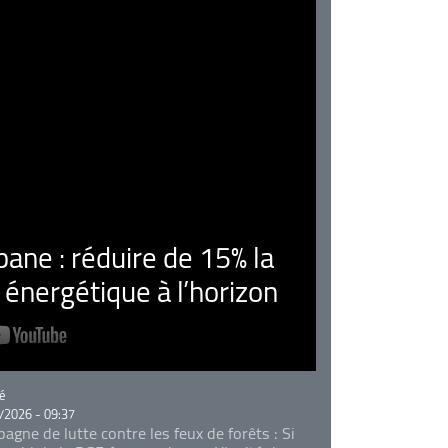
ne : réduire de 15% la
nergétique à l’horizon
rie
é
/2026 - 09:37
agne de lutte contre les feux de forêts : Si