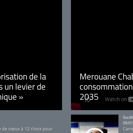
orisation de la
Merouane Chaba
 un levier de
consommation é
ique »
2035
Catégo
Sociét
09/07
e de vœux à 12 choix pour
Camp