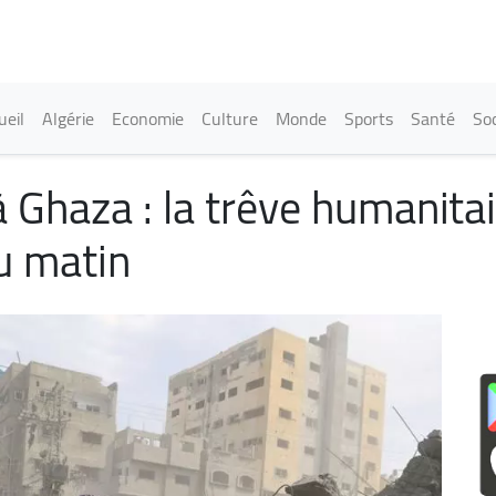
Aller
au
contenu
principal
in navigation
ueil
Algérie
Economie
Culture
Monde
Sports
Santé
Soc
à Ghaza : la trêve humanita
u matin