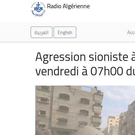
Radio Algérienne
Ma
العربية
English
Acc
Agression sioniste 
vendredi à 07h00 d