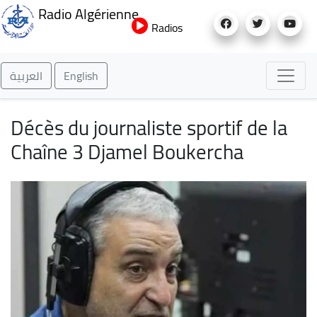
Aller
Radio Algérienne
au
Radios
contenu
principal
العربية
English
Décès du journaliste sportif de la
Chaîne 3 Djamel Boukercha