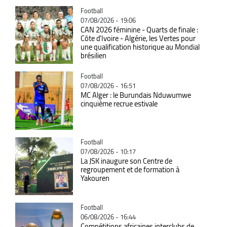
Catégorie
Football
07/08/2026 - 19:06
CAN 2026 féminine - Quarts de finale :
Côte d'Ivoire - Algérie, les Vertes pour
une qualification historique au Mondial
brésilien
Catégorie
Football
07/08/2026 - 16:51
MC Alger : le Burundais Nduwumwe
cinquième recrue estivale
Catégorie
Football
07/08/2026 - 10:17
La JSK inaugure son Centre de
regroupement et de formation à
Yakouren
Catégorie
Football
06/08/2026 - 16:44
Compétitions africaines interclubs de