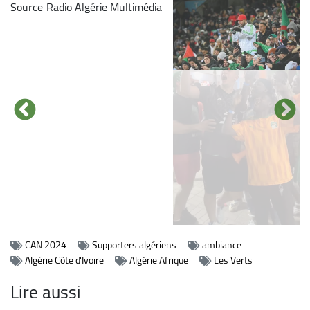
Source
Radio Algérie Multimédia
Image
Image
Image
Image
CAN 2024
Supporters algériens
ambiance
Algérie Côte d'Ivoire
Algérie Afrique
Les Verts
Lire aussi