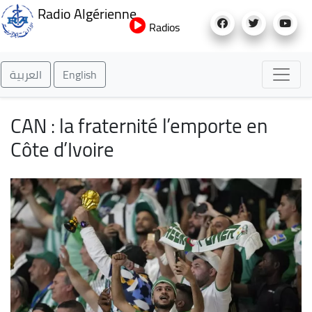
Aller
Radio Algérienne
au
Radios
contenu
principal
العربية
English
CAN : la fraternité l’emporte en
Côte d’Ivoire