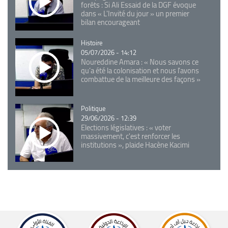
forêts : Si Ali Essaid de la DGF évoque
dans « L'Invité du jour » un premier
bilan encourageant
Catégorie
Histoire
05/07/2026 - 14:12
Noureddine Amara : « Nous savons ce
qu’a été la colonisation et nous l’avons
combattue de la meilleure des façons »
Catégorie
Politique
29/06/2026 - 12:39
Elections législatives : « voter
massivement, c'est renforcer les
institutions », plaide Hacène Kacimi