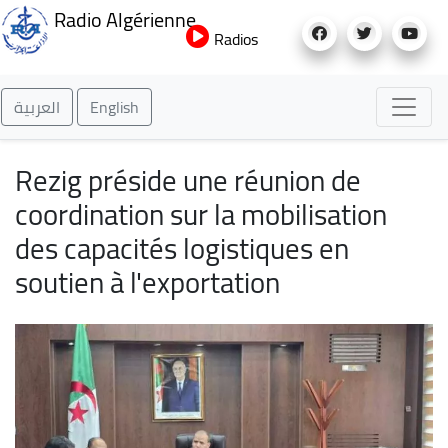
Aller
Radio Algérienne
au
Radios
contenu
principal
العربية
English
Rezig préside une réunion de
coordination sur la mobilisation
des capacités logistiques en
soutien à l'exportation