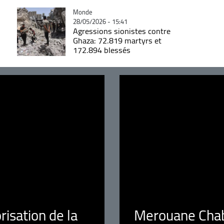
Catégorie
Monde
28/05/2026 - 15:41
Agressions sionistes contre
Ghaza: 72.819 martyrs et
172.894 blessés
orisation de la
Merouane Chaba