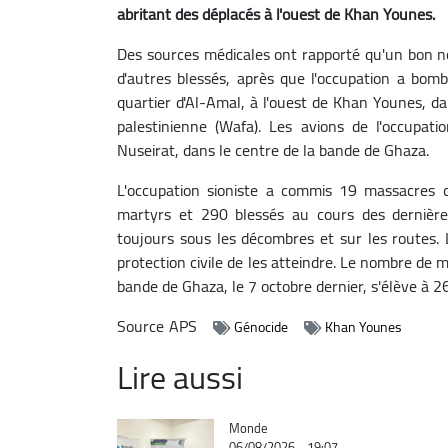
abritant des déplacés à l'ouest de Khan Younes.
Des sources médicales ont rapporté qu'un bon n
d'autres blessés, après que l'occupation a bom
quartier d'Al-Amal, à l'ouest de Khan Younes, da
palestinienne (Wafa).
Les avions de l'occupat
Nuseirat, dans le centre de la bande de Ghaza.
L'occupation sioniste a commis 19 massacres 
martyrs et 290 blessés au cours des dernièr
toujours sous les décombres et sur les routes.
protection civile de les atteindre.
Le nombre de ma
bande de Ghaza, le 7 octobre dernier, s'élève à 
Source
APS
Génocide
Khan Younes
Lire aussi
Catégorie
Monde
06/08/2026 - 19:07