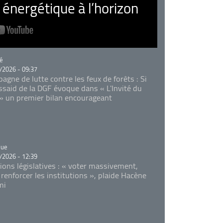
nergétique à l’horizon
rie
é
/2026 - 09:37
agne de lutte contre les feux de forêts : Si
Essaid de la DGF évoque dans « L'Invité du
 » un premier bilan encourageant
rie
que
/2026 - 12:39
tions législatives : « voter massivement,
 renforcer les institutions », plaide Hacène
mi