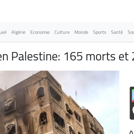
Aller
au
contenu
principal
in navigation
ueil
Algérie
Economie
Culture
Monde
Sports
Santé
Soc
en Palestine: 165 morts et
A