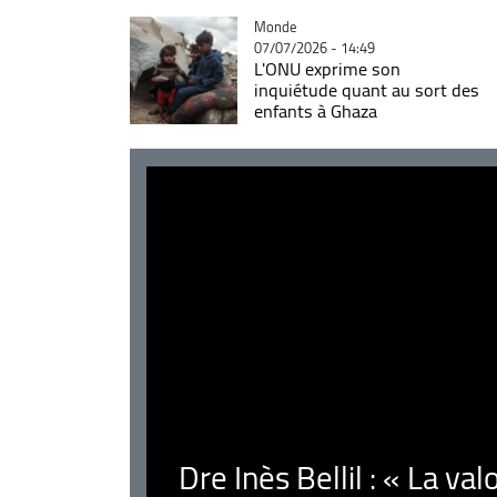
Catégorie
Monde
07/07/2026 - 14:49
L'ONU exprime son
inquiétude quant au sort des
enfants à Ghaza
Dre Inès Bellil : « La val