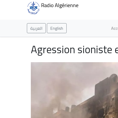
Radio Algérienne
Ma
العربية
English
Acc
Agression sioniste 