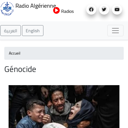
Aller
Radio Algérienne
au
Radios
contenu
principal
العربية
English
Accueil
Génocide