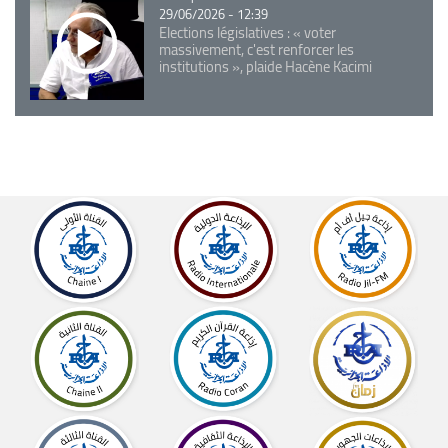
29/06/2026 - 12:39
Elections législatives : « voter
massivement, c'est renforcer les
institutions », plaide Hacène Kacimi