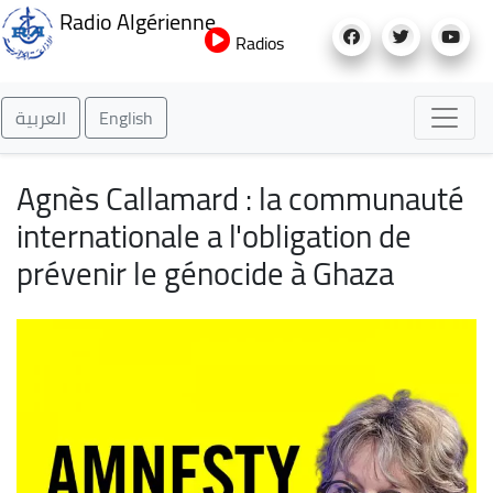
Aller
Radio Algérienne
au
Radios
contenu
principal
العربية
English
Agnès Callamard : la communauté
internationale a l'obligation de
prévenir le génocide à Ghaza