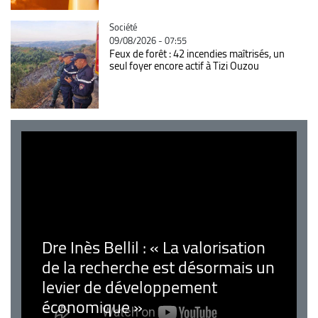
Catégorie
Société
09/08/2026 - 07:55
Feux de forêt : 42 incendies maîtrisés, un
seul foyer encore actif à Tizi Ouzou
Dre Inès Bellil : « La valorisation
de la recherche est désormais un
levier de développement
économique »