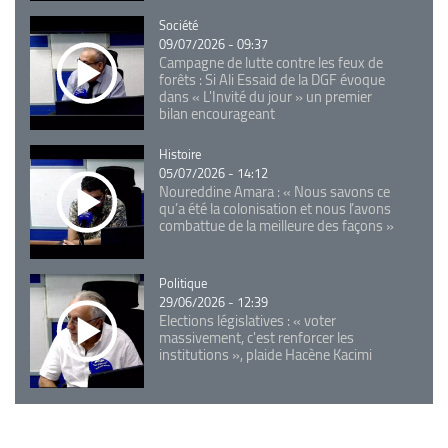
Catégorie
Société
09/07/2026 - 09:37
Campagne de lutte contre les feux de
forêts : Si Ali Essaid de la DGF évoque
dans « L'Invité du jour » un premier
bilan encourageant
Catégorie
Histoire
05/07/2026 - 14:12
Noureddine Amara : « Nous savons ce
qu’a été la colonisation et nous l’avons
combattue de la meilleure des façons »
Catégorie
Politique
29/06/2026 - 12:39
Elections législatives : « voter
massivement, c'est renforcer les
institutions », plaide Hacène Kacimi