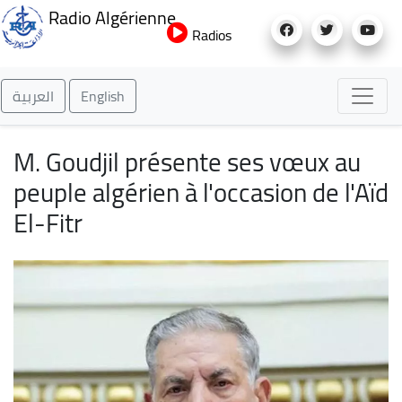
Aller
Radio Algérienne
au
Radios
contenu
principal
العربية
English
M. Goudjil présente ses vœux au
peuple algérien à l'occasion de l'Aïd
El-Fitr