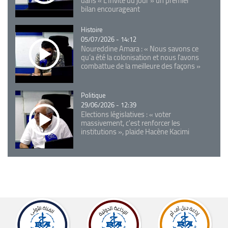
dans « L'Invité du jour » un premier
bilan encourageant
Catégorie
Histoire
05/07/2026 - 14:12
Noureddine Amara : « Nous savons ce
qu’a été la colonisation et nous l’avons
combattue de la meilleure des façons »
Catégorie
Politique
29/06/2026 - 12:39
Elections législatives : « voter
massivement, c'est renforcer les
institutions », plaide Hacène Kacimi