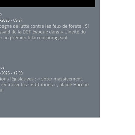
rie
é
/2026 - 09:37
agne de lutte contre les feux de forêts : Si
Essaid de la DGF évoque dans « L'Invité du
 » un premier bilan encourageant
rie
que
/2026 - 12:39
tions législatives : « voter massivement,
 renforcer les institutions », plaide Hacène
mi