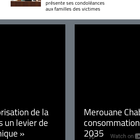
présente ses condoléances
aux familles des victimes
orisation de la
Merouane Chaba
 un levier de
consommation é
ique »
2035