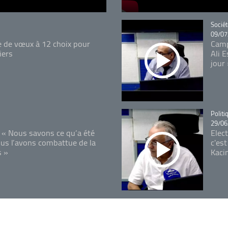
Catégo
Sociét
09/07
e de vœux à 12 choix pour
Camp
iers
Ali 
jour
Catégo
Politi
29/06
 « Nous savons ce qu’a été
Elec
ous l’avons combattue de la
c'est
s »
Kaci