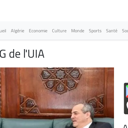
Aller
au
contenu
principal
in navigation
ueil
Algérie
Economie
Culture
Monde
Sports
Santé
Soc
G de l'UIA
A