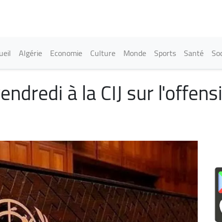
Aller
au
contenu
principal
in navigation
ueil
Algérie
Economie
Culture
Monde
Sports
Santé
Soc
endredi à la CIJ sur l'offen