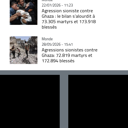
22/07/2026 - 11:23
Agression sioniste contre
Ghaza : le bilan s'alourdit à
73.305 martyrs et 173.918
blessés
Catégorie
Monde
28/05/2026 - 15:41
Agressions sionistes contre
Ghaza: 72.819 martyrs et
172.894 blessés