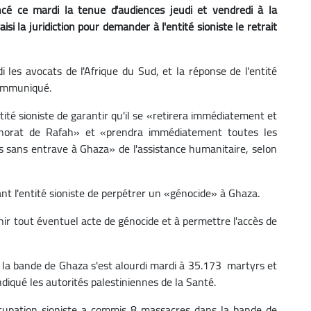
ncé ce mardi la tenue d'audiences jeudi et vendredi à la
i la juridiction pour demander à l'entité sioniste le retrait
i les avocats de l'Afrique du Sud, et la réponse de l'entité
communiqué.
tité sioniste de garantir qu'il se «retirera immédiatement et
ernorat de Rafah» et «prendra immédiatement toutes les
cès sans entrave à Ghaza» de l'assistance humanitaire, selon
sant l'entité sioniste de perpétrer un «génocide» à Ghaza.
venir tout éventuel acte de génocide et à permettre l'accès de
re la bande de Ghaza s'est alourdi mardi à 35.173 martyrs et
ndiqué les autorités palestiniennes de la Santé.
ccupation sioniste a commis 8 massacres dans la bande de