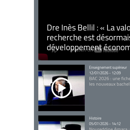
Dre Inès Bellil : « La val
recherche est désormais
développement économ
Catégorie
Enseignement supérieur
12/07/2026 - 12:09
BAC 2026 : une fich
les nouveaux bachel
Catégorie
Histoire
05/07/2026 - 14:12
Noureddine Amara :