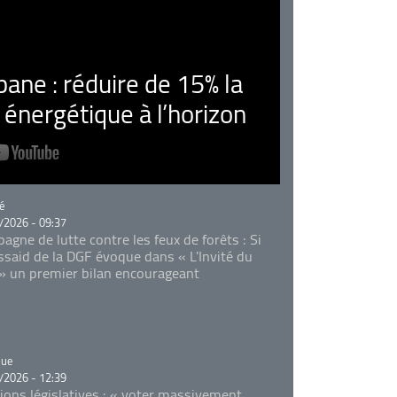
ne : réduire de 15% la
nergétique à l’horizon
rie
é
/2026 - 09:37
agne de lutte contre les feux de forêts : Si
Essaid de la DGF évoque dans « L'Invité du
 » un premier bilan encourageant
rie
que
/2026 - 12:39
tions législatives : « voter massivement,