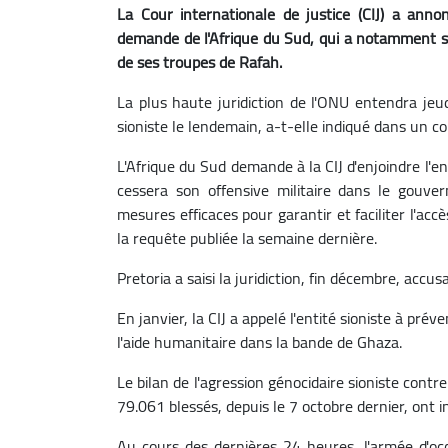
La Cour internationale de justice (CIJ) a anno
demande de l'Afrique du Sud, qui a notamment sais
de ses troupes de Rafah.
La plus haute juridiction de l'ONU entendra jeud
sioniste le lendemain, a-t-elle indiqué dans un 
L'Afrique du Sud demande à la CIJ d'enjoindre l'en
cessera son offensive militaire dans le gouv
mesures efficaces pour garantir et faciliter l'ac
la requête publiée la semaine dernière.
Pretoria a saisi la juridiction, fin décembre, accu
En janvier, la CIJ a appelé l'entité sioniste à pré
l'aide humanitaire dans la bande de Ghaza.
Le bilan de l'agression génocidaire sioniste cont
79.061 blessés, depuis le 7 octobre dernier, ont i
Au cours des dernières 24 heures, l'armée d'o