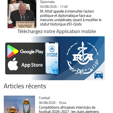
Catégorie
Diplomatie
05/08/2026 - 17:40
M. Attaf appelle à intensifier l'action
politique et diplomatique face aux
mesures unilatérales visant à modifier le
statut historique d'El-Qods
Téléchargez notre Application mobile
Articles récents
Catégorie
Football
06/08/2026 - 16:44
Compétitions africaines interclubs de
football 2026-2027 : les clubs algériens