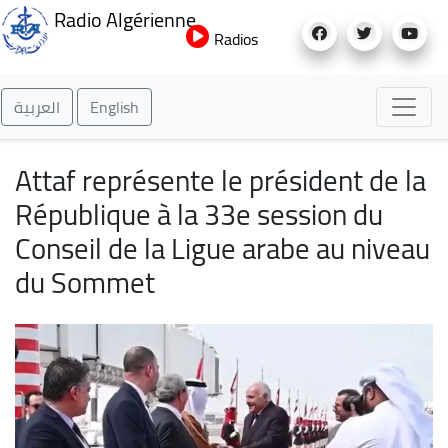
Aller
Radio Algérienne
au
Radios
contenu
principal
العربية
English
Attaf représente le président de la
République à la 33e session du
Conseil de la Ligue arabe au niveau
du Sommet