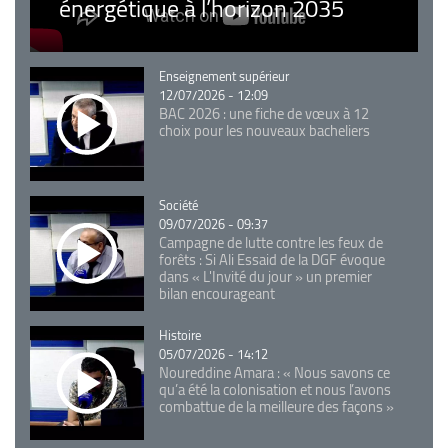
énergétique à l’horizon 2035
Catégorie
Enseignement supérieur
12/07/2026 - 12:09
BAC 2026 : une fiche de vœux à 12
choix pour les nouveaux bacheliers
Catégorie
Société
09/07/2026 - 09:37
Campagne de lutte contre les feux de
forêts : Si Ali Essaid de la DGF évoque
dans « L'Invité du jour » un premier
bilan encourageant
Catégorie
Histoire
05/07/2026 - 14:12
Noureddine Amara : « Nous savons ce
qu’a été la colonisation et nous l’avons
combattue de la meilleure des façons »