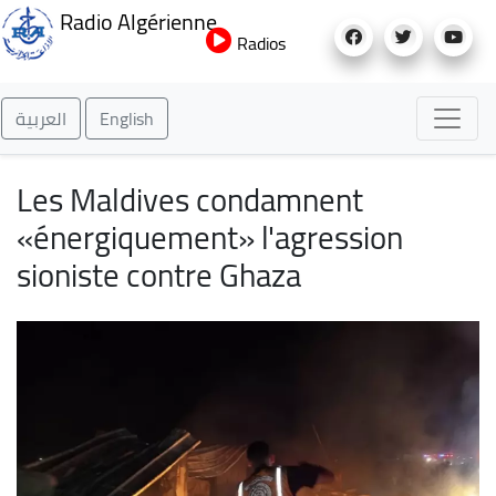
Aller
Radio Algérienne
au
Radios
contenu
principal
العربية
English
Les Maldives condamnent
«énergiquement» l'agression
sioniste contre Ghaza