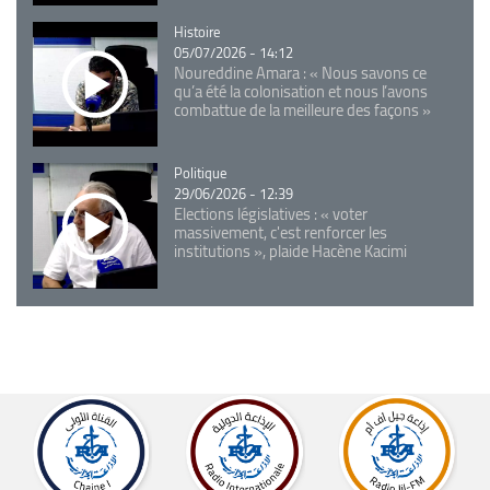
Catégorie
Histoire
05/07/2026 - 14:12
Noureddine Amara : « Nous savons ce
qu’a été la colonisation et nous l’avons
combattue de la meilleure des façons »
Catégorie
Politique
29/06/2026 - 12:39
Elections législatives : « voter
massivement, c'est renforcer les
institutions », plaide Hacène Kacimi