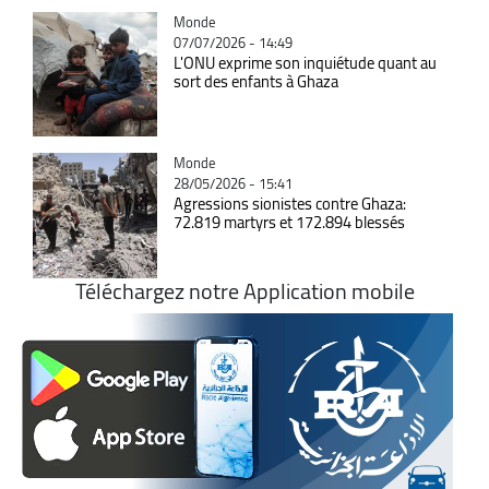
Catégorie
Monde
07/07/2026 - 14:49
L'ONU exprime son inquiétude quant au
sort des enfants à Ghaza
Catégorie
Monde
28/05/2026 - 15:41
Agressions sionistes contre Ghaza:
72.819 martyrs et 172.894 blessés
Téléchargez notre Application mobile