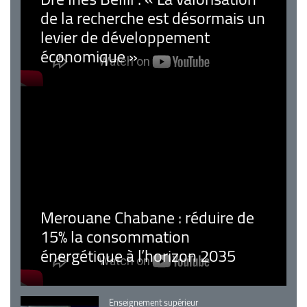
de la recherche est désormais un
levier de développement
économique »
Merouane Chabane : réduire de
15% la consommation
énergétique à l’horizon 2035
Catégorie
Enseignement supérieur