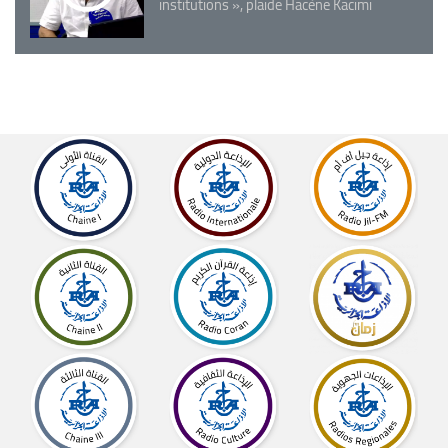
institutions », plaide Hacène Kacimi