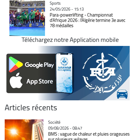
Catégorie
Sports
24/05/2026 - 15:13
Para-powerlifting - Championnat
d'Afrique 2026 : l'Algérie termine 3e avec
78 médailles
Téléchargez notre Application mobile
Articles récents
Catégorie
Société
09/08/2026 - 08:47
BMS : vague de chaleur et pluies orageuses
sur plusieurs wilayas