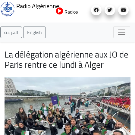
Aller
Radio Algérienne
au
Radios
contenu
principal
العربية
English
La délégation algérienne aux JO de
Paris rentre ce lundi à Alger