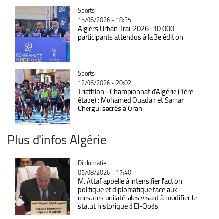
Catégorie
Sports
15/06/2026 - 18:35
Algiers Urban Trail 2026 : 10 000
participants attendus à la 3e édition
Catégorie
Sports
12/06/2026 - 20:02
Triathlon - Championnat d’Algérie (1ère
étape) : Mohamed Ouadah et Samar
Chergui sacrés à Oran
Plus d'infos Algérie
Catégorie
Diplomatie
05/08/2026 - 17:40
M. Attaf appelle à intensifier l'action
politique et diplomatique face aux
mesures unilatérales visant à modifier le
statut historique d'El-Qods