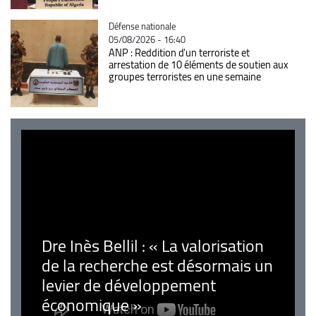
Catégorie
Défense nationale
05/08/2026 - 16:40
ANP : Reddition d'un terroriste et
arrestation de 10 éléments de soutien aux
groupes terroristes en une semaine
Dre Inès Bellil : « La valorisation
de la recherche est désormais un
levier de développement
économique »