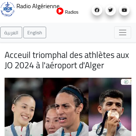
Aller
Radio Algérienne
au
Radios
contenu
principal
العربية
English
Acceuil triomphal des athlètes aux
JO 2024 à l'aéroport d'Alger