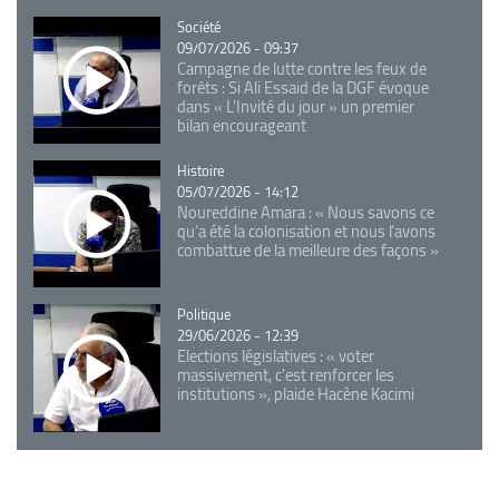
Catégorie
Société
09/07/2026 - 09:37
Campagne de lutte contre les feux de
forêts : Si Ali Essaid de la DGF évoque
dans « L'Invité du jour » un premier
bilan encourageant
Catégorie
Histoire
05/07/2026 - 14:12
Noureddine Amara : « Nous savons ce
qu’a été la colonisation et nous l’avons
combattue de la meilleure des façons »
Catégorie
Politique
29/06/2026 - 12:39
Elections législatives : « voter
massivement, c'est renforcer les
institutions », plaide Hacène Kacimi