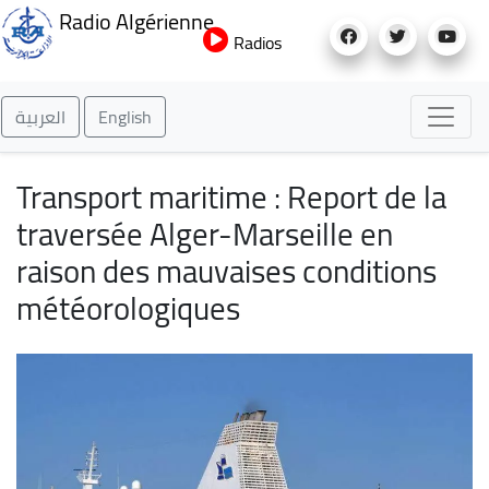
Aller
Radio Algérienne
au
Radios
contenu
principal
العربية
English
Transport maritime : Report de la
traversée Alger-Marseille en
raison des mauvaises conditions
météorologiques