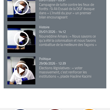
Campagne de lutte contre les feux de
forêts : Si Ali Essaid de la DGF évoque
dans « L'Invité du jour » un premier
bilan encourageant
Catégorie
Histoire
05/07/2026 - 14:12
Noureddine Amara : « Nous savons ce
qu’a été la colonisation et nous l’avons
combattue de la meilleure des façons »
Catégorie
Politique
29/06/2026 - 12:39
Elections législatives : « voter
massivement, c'est renforcer les
institutions », plaide Hacène Kacimi