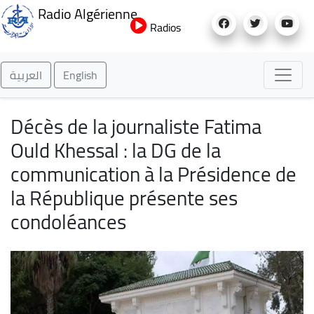
Aller
Radio Algérienne
au
Radios
contenu
principal
العربية
English
Décès de la journaliste Fatima
Ould Khessal : la DG de la
communication à la Présidence de
la République présente ses
condoléances