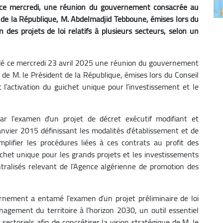
é, ce mercredi, une réunion du gouvernement consacrée au
nt de la République, M. Abdelmadjid Tebboune, émises lors du
n des projets de loi relatifs à plusieurs secteurs, selon un
sidé ce mercredi 23 avril 2025 une réunion du gouvernement
s de M. le Président de la République, émises lors du Conseil
l’activation du guichet unique pour l’investissement et le
ar l’examen d’un projet de décret exécutif modifiant et
nvier 2015 définissant les modalités d’établissement et de
mplifier les procédures liées à ces contrats au profit des
ichet unique pour les grands projets et les investissements
tralisés relevant de l’Agence algérienne de promotion des
rnement a entamé l’examen d’un projet préliminaire de loi
agement du territoire à l’horizon 2030, un outil essentiel
sectoriels afin de concrétiser la vision stratégique de M. le