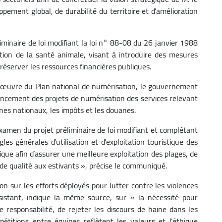
pement global, de durabilité du territoire et d’amélioration
minaire de loi modifiant la loi n° 88-08 du 26 janvier 1988
ection de la santé animale, visant à introduire des mesures
préserver les ressources financières publiques.
en œuvre du Plan national de numérisation, le gouvernement
vancement des projets de numérisation des services relevant
es nationaux, les impôts et les douanes.
examen du projet préliminaire de loi modifiant et complétant
les générales d’utilisation et d’exploitation touristique des
dique afin d’assurer une meilleure exploitation des plages, de
s de qualité aux estivants », précise le communiqué.
 sur les efforts déployés pour lutter contre les violences
istant, indique la même source, sur « la nécessité pour
 responsabilité, de rejeter les discours de haine dans les
étitions entre équipes reflètent les valeurs et l’éthique