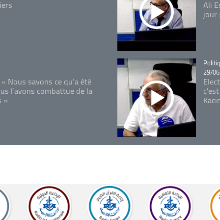
iers
Ali 
jour
Catégo
Politi
29/06
 « Nous savons ce qu’a été
Elec
ous l’avons combattue de la
c'est
s »
Kaci