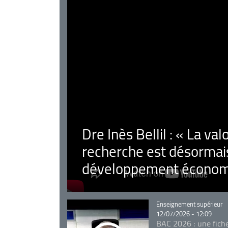
Dre Inès Bellil : « La val
recherche est désormais
développement économ
Catégorie
Enseignement supérieur
12/07/2026 - 12:09
BAC 2026 : une fich