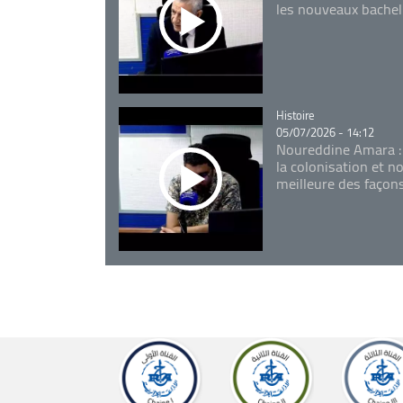
les nouveaux bachel
Catégorie
Histoire
05/07/2026 - 14:12
Noureddine Amara :
la colonisation et n
meilleure des façon