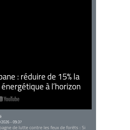
ne : réduire de 15% la
nergétique à l’horizon
rie
é
/2026 - 09:37
agne de lutte contre les feux de forêts : Si