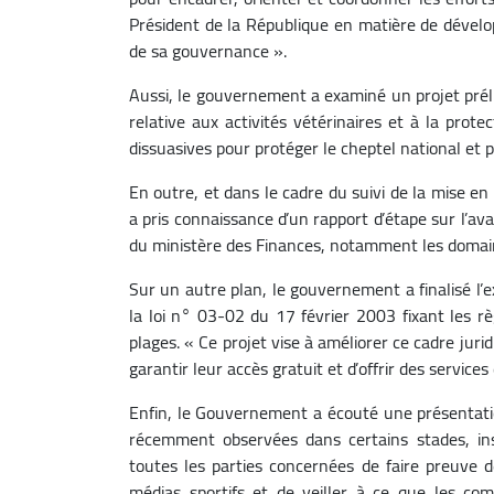
Président de la République en matière de dévelop
de sa gouvernance ».
Aussi, le gouvernement a examiné un projet préli
relative aux activités vétérinaires et à la prot
dissuasives pour protéger le cheptel national et 
En outre, et dans le cadre du suivi de la mise 
a pris connaissance d’un rapport d’étape sur l’a
du ministère des Finances, notamment les domain
Sur un autre plan, le gouvernement a finalisé l’
la loi n° 03-02 du 17 février 2003 fixant les règ
plages. « Ce projet vise à améliorer ce cadre juri
garantir leur accès gratuit et d’offrir des service
Enfin, le Gouvernement a écouté une présentation
récemment observées dans certains stades, ins
toutes les parties concernées de faire preuve de
médias sportifs et de veiller à ce que les comp