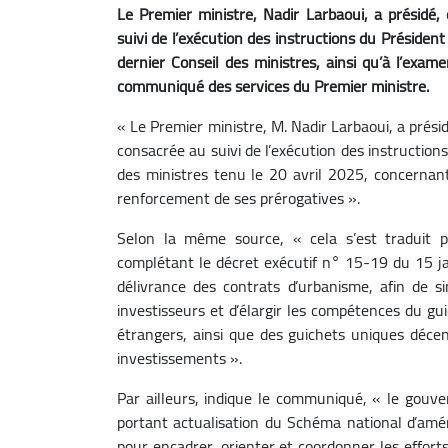
Le Premier ministre, Nadir Larbaoui, a présid
suivi de l’exécution des instructions du Préside
dernier Conseil des ministres, ainsi qu’à l’exame
communiqué des services du Premier ministre.
« Le Premier ministre, M. Nadir Larbaoui, a pré
consacrée au suivi de l’exécution des instruction
des ministres tenu le 20 avril 2025, concernant 
renforcement de ses prérogatives ».
Selon la même source, « cela s’est traduit p
complétant le décret exécutif n° 15-19 du 15 ja
délivrance des contrats d’urbanisme, afin de si
investisseurs et d’élargir les compétences du gu
étrangers, ainsi que des guichets uniques décen
investissements ».
Par ailleurs, indique le communiqué, « le gouve
portant actualisation du Schéma national d’amén
pour encadrer, orienter et coordonner les efforts 