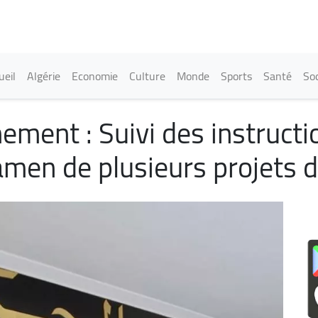
Aller
au
contenu
principal
in navigation
ueil
Algérie
Economie
Culture
Monde
Sports
Santé
Soc
ment : Suivi des instructi
amen de plusieurs projets d