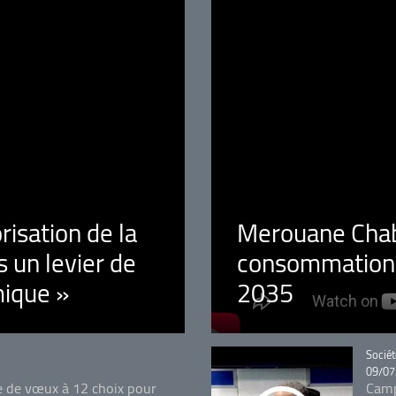
orisation de la
Merouane Chaba
 un levier de
consommation é
ique »
2035
Catégo
Sociét
09/07
e de vœux à 12 choix pour
Camp