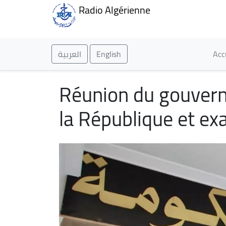
Radio Algérienne
Ma
العربية
English
Acc
Réunion du gouverne
la République et ex