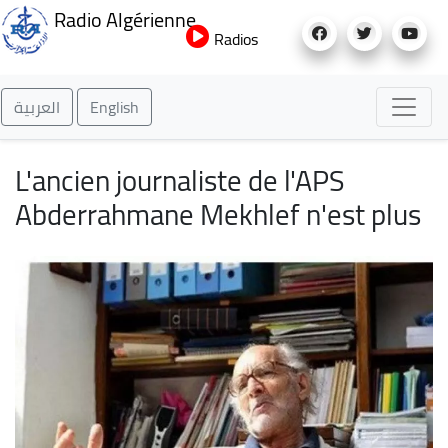
Aller
Radio Algérienne
au
Radios
contenu
principal
العربية
English
L'ancien journaliste de l'APS
Abderrahmane Mekhlef n'est plus