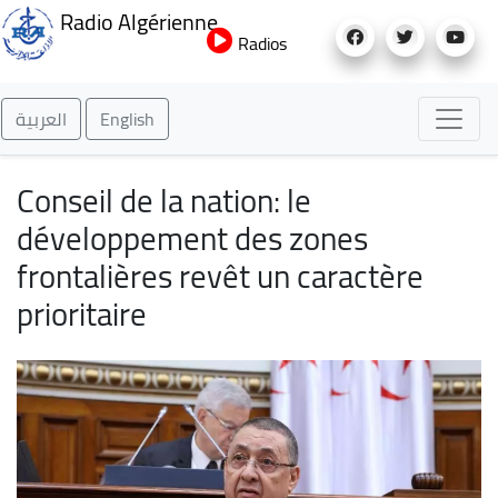
Aller
Radio Algérienne
au
Radios
contenu
principal
العربية
English
Conseil de la nation: le
développement des zones
frontalières revêt un caractère
prioritaire