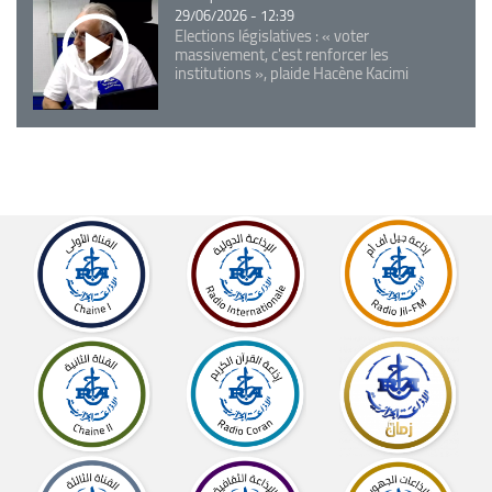
29/06/2026 - 12:39
Elections législatives : « voter
massivement, c'est renforcer les
institutions », plaide Hacène Kacimi