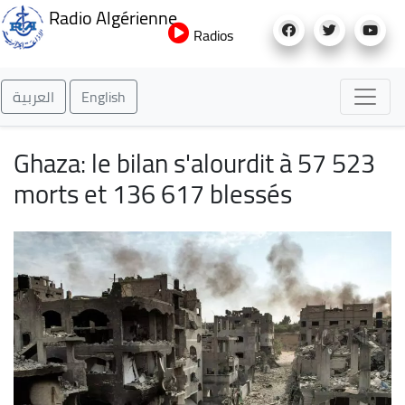
Aller
Radio Algérienne
au
Radios
contenu
principal
العربية
English
Ghaza: le bilan s'alourdit à 57 523
morts et 136 617 blessés