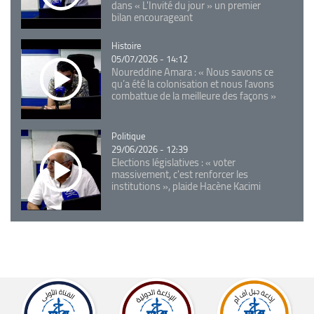
dans « L'Invité du jour » un premier
bilan encourageant
Catégorie
Histoire
05/07/2026 - 14:12
Noureddine Amara : « Nous savons ce
qu’a été la colonisation et nous l’avons
combattue de la meilleure des façons »
Catégorie
Politique
29/06/2026 - 12:39
Elections législatives : « voter
massivement, c'est renforcer les
institutions », plaide Hacène Kacimi