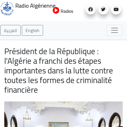
Aller
Radio Algérienne
au
Radios
contenu
principal
العربية
English
Président de la République :
l'Algérie a franchi des étapes
importantes dans la lutte contre
toutes les formes de criminalité
financière