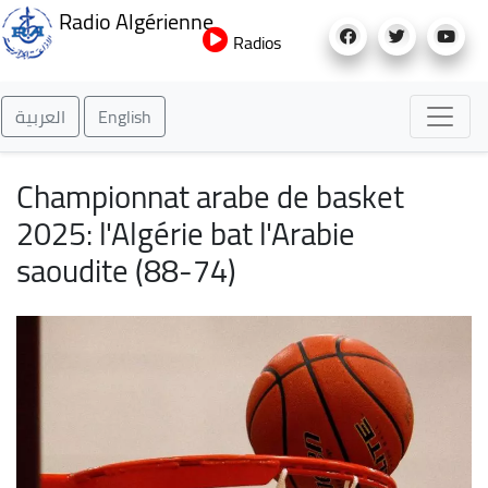
Aller
Radio Algérienne
au
Radios
contenu
principal
العربية
English
Championnat arabe de basket
2025: l'Algérie bat l'Arabie
saoudite (88-74)