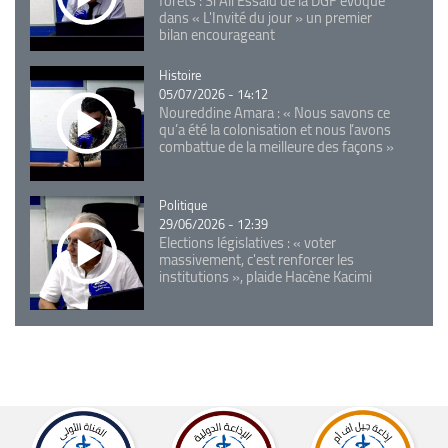
forêts : Si Ali Essaid de la DGF évoque
dans « L'Invité du jour » un premier
bilan encourageant
Catégorie
Histoire
05/07/2026 - 14:12
Noureddine Amara : « Nous savons ce
qu’a été la colonisation et nous l’avons
combattue de la meilleure des façons »
Catégorie
Politique
29/06/2026 - 12:39
Elections législatives : « voter
massivement, c'est renforcer les
institutions », plaide Hacène Kacimi