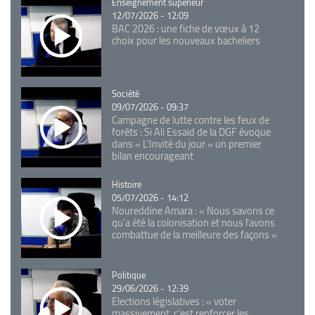
Catégorie
Enseignement supérieur
12/07/2026 - 12:09
BAC 2026 : une fiche de vœux à 12
choix pour les nouveaux bacheliers
Catégorie
Société
09/07/2026 - 09:37
Campagne de lutte contre les feux de
forêts : Si Ali Essaid de la DGF évoque
dans « L'Invité du jour » un premier
bilan encourageant
Catégorie
Histoire
05/07/2026 - 14:12
Noureddine Amara : « Nous savons ce
qu’a été la colonisation et nous l’avons
combattue de la meilleure des façons »
Catégorie
Politique
29/06/2026 - 12:39
Elections législatives : « voter
massivement, c'est renforcer les