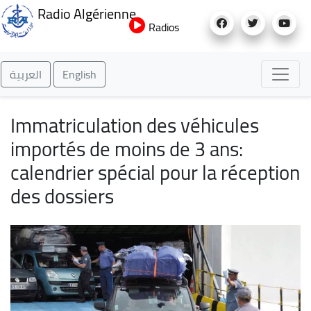
Aller
Radio Algérienne
au
Radios
contenu
principal
العربية
English
Immatriculation des véhicules
importés de moins de 3 ans:
calendrier spécial pour la réception
des dossiers