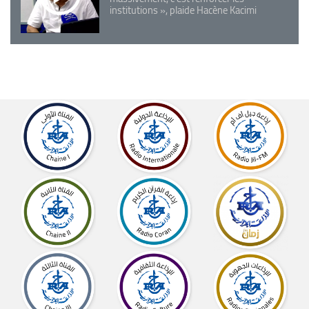
institutions », plaide Hacène Kacimi