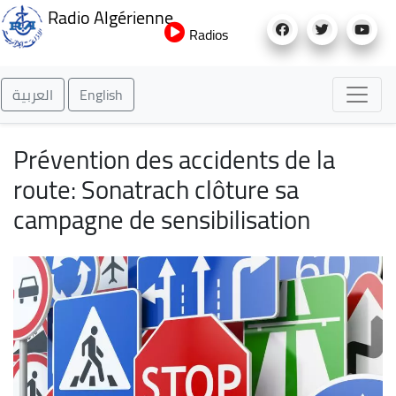
Aller
Radio Algérienne
au
Radios
contenu
principal
العربية
English
Prévention des accidents de la
route: Sonatrach clôture sa
campagne de sensibilisation