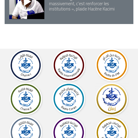
massivement, c'est renforcer les
institutions », plaide Hacène Kacimi