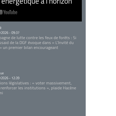
nergétique à l’horizon
rie
é
/2026 - 09:37
agne de lutte contre les feux de forêts : Si
Essaid de la DGF évoque dans « L'Invité du
 » un premier bilan encourageant
rie
que
/2026 - 12:39
tions législatives : « voter massivement,
 renforcer les institutions », plaide Hacène
mi