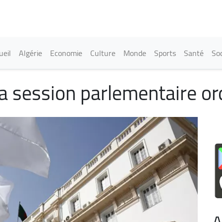
Aller
au
contenu
principal
in navigation
ueil
Algérie
Economie
Culture
Monde
Sports
Santé
Soc
la session parlementaire o
A