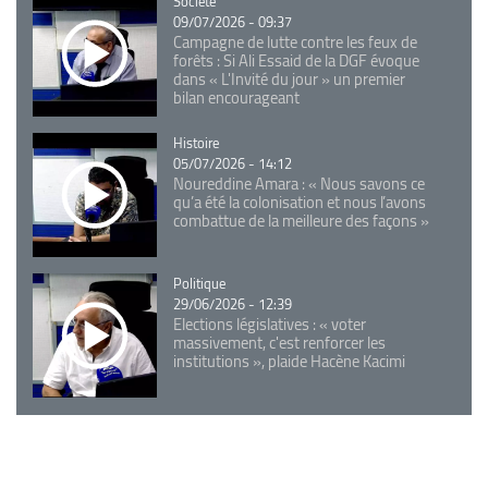
Catégorie
Société
09/07/2026 - 09:37
Campagne de lutte contre les feux de
forêts : Si Ali Essaid de la DGF évoque
dans « L'Invité du jour » un premier
bilan encourageant
Catégorie
Histoire
05/07/2026 - 14:12
Noureddine Amara : « Nous savons ce
qu’a été la colonisation et nous l’avons
combattue de la meilleure des façons »
Catégorie
Politique
29/06/2026 - 12:39
Elections législatives : « voter
massivement, c'est renforcer les
institutions », plaide Hacène Kacimi