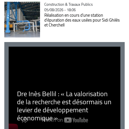
Catégorie
Construction & Travaux Publics
05/08/2026 - 18:06
Réalisation en cours d’une station
d’épuration des eaux usées pour Sidi Ghilès
et Cherchell
Dre Inès Bellil : « La valorisation
de la recherche est désormais un
levier de développement
économique »