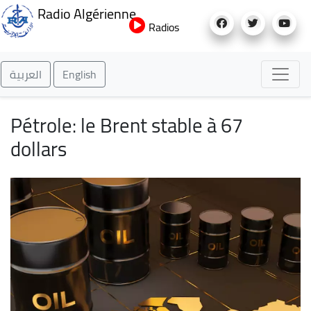
Aller
Radio Algérienne
au
Radios
contenu
principal
العربية
English
Pétrole: le Brent stable à 67
dollars