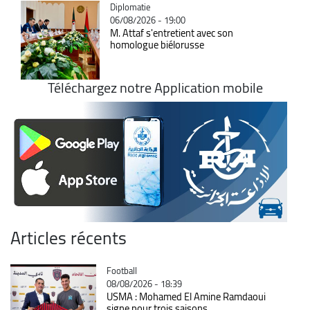
Catégorie
Diplomatie
06/08/2026 - 19:00
M. Attaf s'entretient avec son
homologue biélorusse
Téléchargez notre Application mobile
Articles récents
Catégorie
Football
08/08/2026 - 18:39
USMA : Mohamed El Amine Ramdaoui
signe pour trois saisons