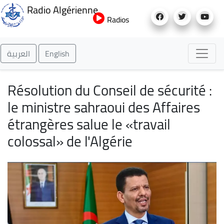
Aller
Radio Algérienne
au
Radios
contenu
principal
العربية
English
Résolution du Conseil de sécurité :
le ministre sahraoui des Affaires
étrangères salue le «travail
colossal» de l'Algérie