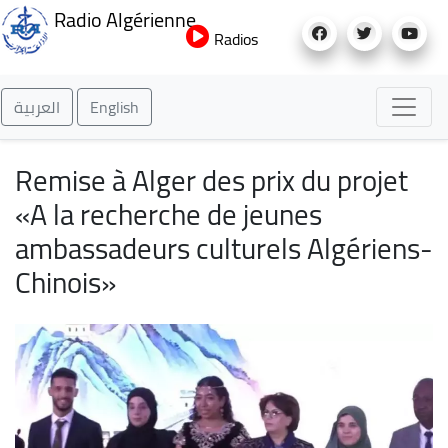
Aller
Radio Algérienne
au
Radios
contenu
principal
العربية
English
Remise à Alger des prix du projet
«A la recherche de jeunes
ambassadeurs culturels Algériens-
Chinois»