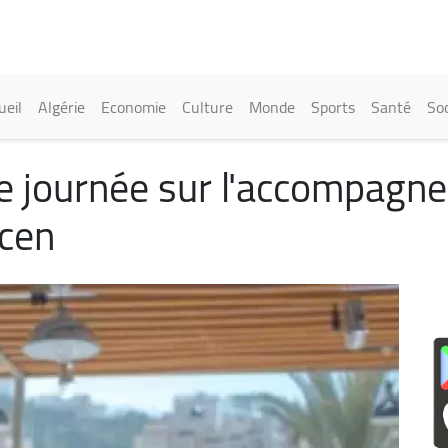
Aller
au
contenu
principal
in navigation
ueil
Algérie
Economie
Culture
Monde
Sports
Santé
Soc
ne journée sur l'accompagn
mcen