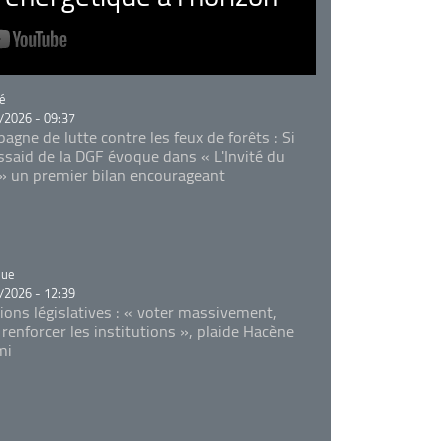
rie
é
/2026 - 09:37
agne de lutte contre les feux de forêts : Si
Essaid de la DGF évoque dans « L'Invité du
 » un premier bilan encourageant
rie
que
/2026 - 12:39
tions législatives : « voter massivement,
 renforcer les institutions », plaide Hacène
mi