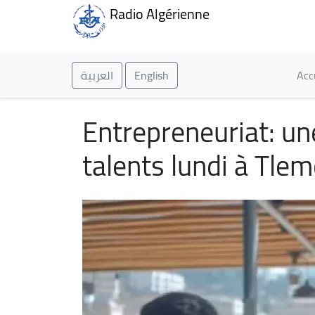
Radio Algérienne
Ma
العربية
English
Acc
Entrepreneuriat: u
talents lundi à Tle