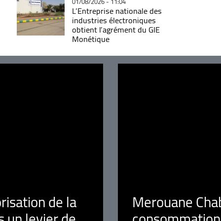
01/08/2026 - 11:04
L’Entreprise nationale des
industries électroniques
obtient l’agrément du GIE
Monétique
orisation de la
Merouane Chaba
 un levier de
consommation é