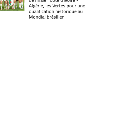
de finale : Côte d'Ivoire -
Algérie, les Vertes pour une
qualification historique au
Mondial brésilien