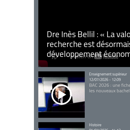
Dre Inès Bellil : « La val
recherche est désormais
développement économ
Catégorie
Enseignement supérieur
12/07/2026 - 12:09
BAC 2026 : une fich
les nouveaux bachel
Catégorie
Histoire