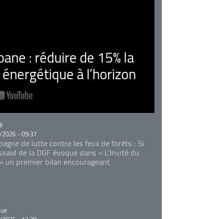
ne : réduire de 15% la
nergétique à l’horizon
rie
é
/2026 - 09:37
agne de lutte contre les feux de forêts : Si
Essaid de la DGF évoque dans « L'Invité du
 » un premier bilan encourageant
rie
que