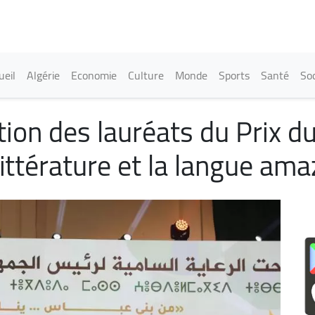
Aller
au
contenu
principal
in navigation
ueil
Algérie
Economie
Culture
Monde
Sports
Santé
Soc
tion des lauréats du Prix d
littérature et la langue am