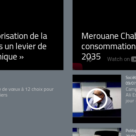
orisation de la
Merouane Chaba
 un levier de
consommation é
ique »
2035
Catégo
Sociét
09/07
e de vœux à 12 choix pour
Camp
iers
Ali 
jour
Catégo
Politi