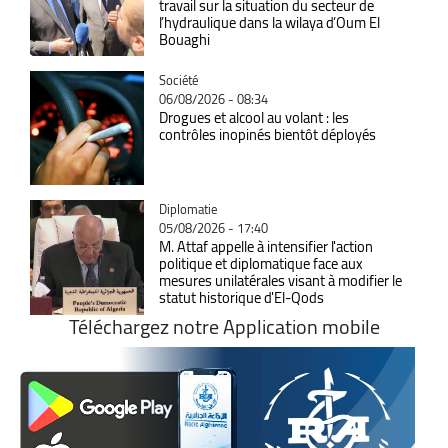
travail sur la situation du secteur de
l’hydraulique dans la wilaya d’Oum El
Bouaghi
Catégorie
Société
06/08/2026 - 08:34
Drogues et alcool au volant : les
contrôles inopinés bientôt déployés
Catégorie
Diplomatie
05/08/2026 - 17:40
M. Attaf appelle à intensifier l'action
politique et diplomatique face aux
mesures unilatérales visant à modifier le
statut historique d'El-Qods
Téléchargez notre Application mobile