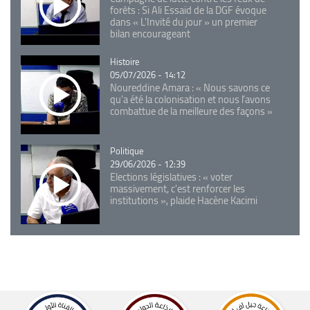
forêts : Si Ali Essaid de la DGF évoque
dans « L'Invité du jour » un premier
bilan encourageant
Catégorie
Histoire
05/07/2026 - 14:12
Noureddine Amara : « Nous savons ce
qu’a été la colonisation et nous l’avons
combattue de la meilleure des façons »
Catégorie
Politique
29/06/2026 - 12:39
Elections législatives : « voter
massivement, c'est renforcer les
institutions », plaide Hacène Kacimi