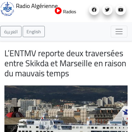
Aller
Radio Algérienne
au
Radios
contenu
principal
العربية
English
L’ENTMV reporte deux traversées
entre Skikda et Marseille en raison
du mauvais temps