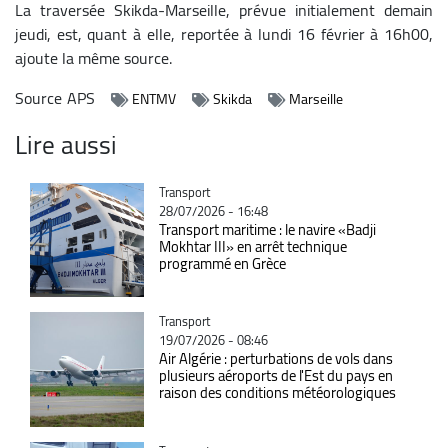
La traversée Skikda-Marseille, prévue initialement demain
jeudi, est, quant à elle, reportée à lundi 16 février à 16h00,
ajoute la même source.
Source
APS
ENTMV
Skikda
Marseille
Lire aussi
Catégorie
Transport
28/07/2026 - 16:48
Transport maritime : le navire «Badji
Mokhtar III» en arrêt technique
programmé en Grèce
Catégorie
Transport
19/07/2026 - 08:46
Air Algérie : perturbations de vols dans
plusieurs aéroports de l'Est du pays en
raison des conditions météorologiques