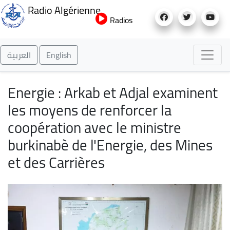
Aller
Radio Algérienne
au
Radios
contenu
principal
العربية
English
Energie : Arkab et Adjal examinent
les moyens de renforcer la
coopération avec le ministre
burkinabè de l'Energie, des Mines
et des Carrières