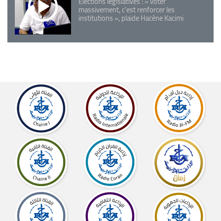
Elections législatives : « voter
massivement, c'est renforcer les
institutions », plaide Hacène Kacimi