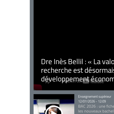
Dre Inès Bellil : « La val
recherche est désormais
développement économ
Catégorie
Enseignement supérieur
12/07/2026 - 12:09
BAC 2026 : une fich
les nouveaux bachel