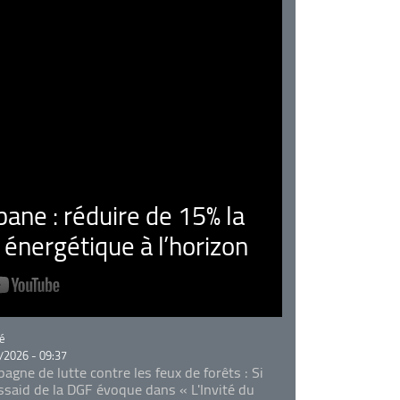
ne : réduire de 15% la
nergétique à l’horizon
rie
é
/2026 - 09:37
agne de lutte contre les feux de forêts : Si
Essaid de la DGF évoque dans « L'Invité du