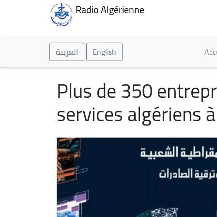
Radio Algérienne
Ma
العربية
English
Acc
Plus de 350 entrepri
services algériens 