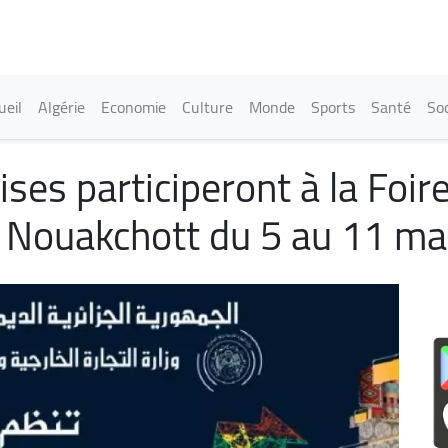
Aller
au
contenu
principal
in navigation
ueil
Algérie
Economie
Culture
Monde
Sports
Santé
Soc
ses participeront à la Foir
à Nouakchott du 5 au 11 ma