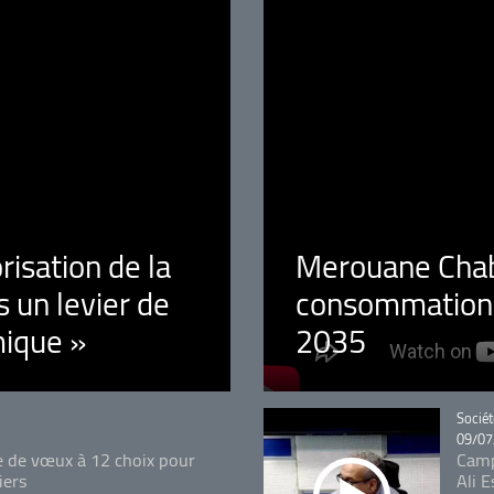
orisation de la
Merouane Chaba
 un levier de
consommation é
ique »
2035
Catégo
Sociét
09/07
e de vœux à 12 choix pour
Camp
iers
Ali 