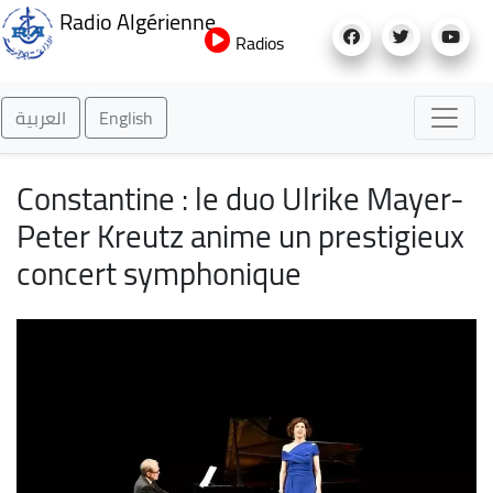
Aller
Radio Algérienne
au
Radios
contenu
principal
العربية
English
Constantine : le duo Ulrike Mayer-
Peter Kreutz anime un prestigieux
concert symphonique