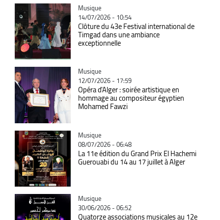
Catégorie
Musique
14/07/2026 - 10:54
Clôture du 43e Festival international de
Timgad dans une ambiance
exceptionnelle
Catégorie
Musique
12/07/2026 - 17:59
Opéra d'Alger : soirée artistique en
hommage au compositeur égyptien
Mohamed Fawzi
Catégorie
Musique
08/07/2026 - 06:48
La 11e édition du Grand Prix El Hachemi
Guerouabi du 14 au 17 juillet à Alger
Catégorie
Musique
30/06/2026 - 06:52
Quatorze associations musicales au 12e