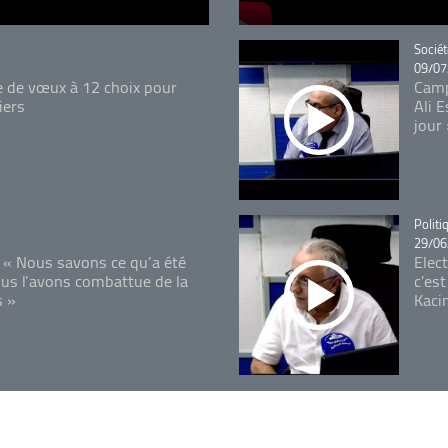
Catégo
Sociét
09/07
e de vœux à 12 choix pour
Camp
iers
Ali 
jour
Catégo
Politi
29/06
 « Nous savons ce qu’a été
Elec
ous l’avons combattue de la
c'est
s »
Kaci