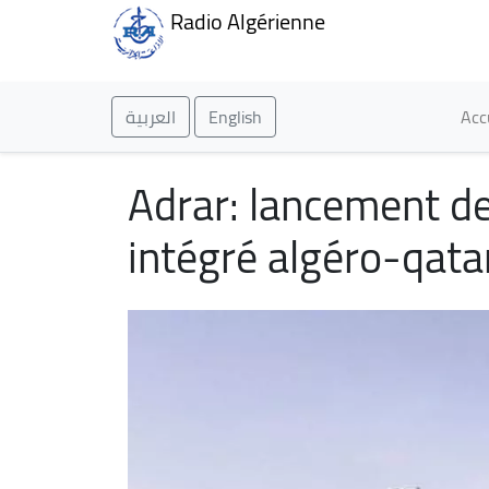
Radio Algérienne
Ma
العربية
English
Acc
Adrar: lancement de
intégré algéro-qa