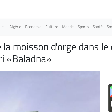
Aller
au
contenu
principal
in navigation
ueil
Algérie
Economie
Culture
Monde
Sports
Santé
Soc
 la moisson d'orge dans le 
tari «Baladna»