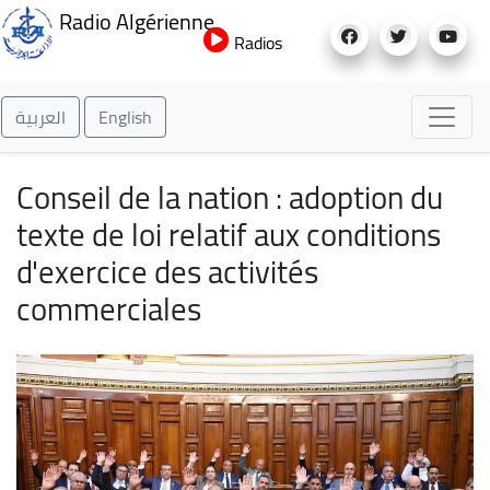
Aller
Radio Algérienne
au
Radios
contenu
principal
العربية
English
Conseil de la nation : adoption du
texte de loi relatif aux conditions
d'exercice des activités
commerciales