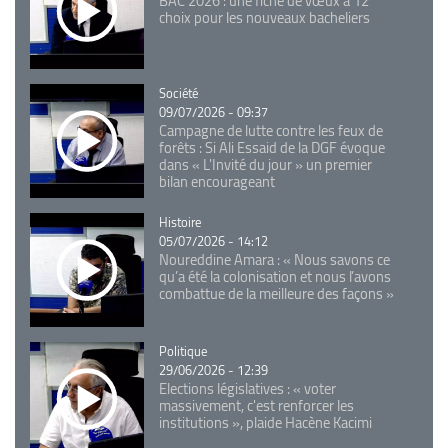
BAC 2026 : une fiche de vœux à 12
choix pour les nouveaux bacheliers
Catégorie
Société
09/07/2026 - 09:37
Campagne de lutte contre les feux de
forêts : Si Ali Essaid de la DGF évoque
dans « L'Invité du jour » un premier
bilan encourageant
Catégorie
Histoire
05/07/2026 - 14:12
Noureddine Amara : « Nous savons ce
qu’a été la colonisation et nous l’avons
combattue de la meilleure des façons »
Catégorie
Politique
29/06/2026 - 12:39
Elections législatives : « voter
massivement, c'est renforcer les
institutions », plaide Hacène Kacimi