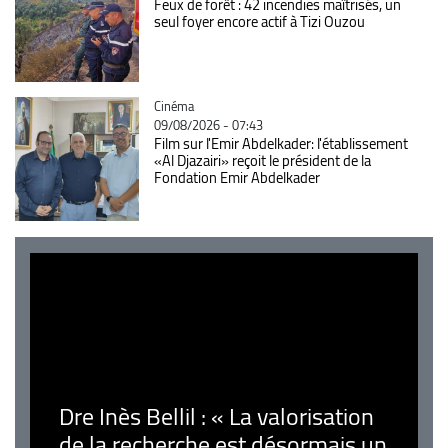
Feux de forêt : 42 incendies maîtrisés, un
seul foyer encore actif à Tizi Ouzou
Catégorie
Cinéma
09/08/2026 - 07:43
Film sur l'Emir Abdelkader: l'établissement
«Al Djazairi» reçoit le président de la
Fondation Emir Abdelkader
Dre Inès Bellil : « La valorisation
de la recherche est désormais un