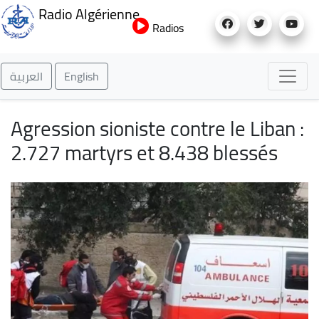
Aller
Radio Algérienne
au
Radios
contenu
principal
العربية
English
Agression sioniste contre le Liban :
2.727 martyrs et 8.438 blessés