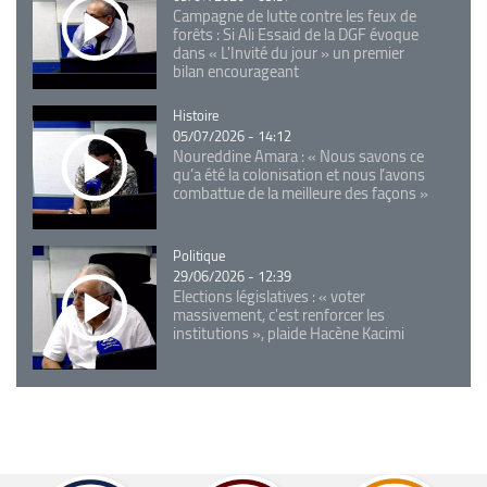
Campagne de lutte contre les feux de
forêts : Si Ali Essaid de la DGF évoque
dans « L'Invité du jour » un premier
bilan encourageant
Catégorie
Histoire
05/07/2026 - 14:12
Noureddine Amara : « Nous savons ce
qu’a été la colonisation et nous l’avons
combattue de la meilleure des façons »
Catégorie
Politique
29/06/2026 - 12:39
Elections législatives : « voter
massivement, c'est renforcer les
institutions », plaide Hacène Kacimi