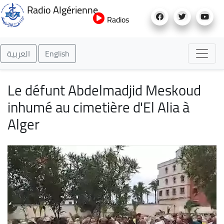
Aller
Radio Algérienne
au
Radios
contenu
principal
العربية
English
Le défunt Abdelmadjid Meskoud
inhumé au cimetière d'El Alia à
Alger