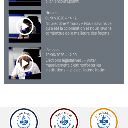
bilan encourageant
Catégorie
Histoire
05/07/2026 - 14:12
Noureddine Amara : « Nous savons ce
qu’a été la colonisation et nous l’avons
combattue de la meilleure des façons »
Catégorie
Politique
29/06/2026 - 12:39
Elections législatives : « voter
massivement, c'est renforcer les
institutions », plaide Hacène Kacimi