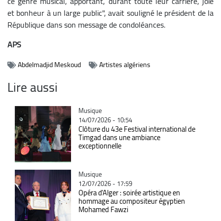
ce genre musical, apportant, durant toute leur carrière, joie
et bonheur à un large public", avait souligné le président de la
République dans son message de condoléances.
APS
Abdelmadjid Meskoud
Artistes algériens
Lire aussi
Catégorie
Musique
14/07/2026 - 10:54
Clôture du 43e Festival international de
Timgad dans une ambiance
exceptionnelle
Catégorie
Musique
12/07/2026 - 17:59
Opéra d'Alger : soirée artistique en
hommage au compositeur égyptien
Mohamed Fawzi