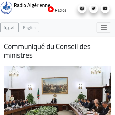
Aller
Radio Algérienne
au
Radios
contenu
principal
العربية
English
Communiqué du Conseil des
ministres