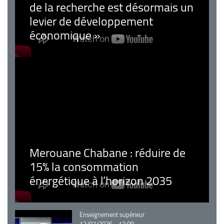
de la recherche est désormais un
levier de développement
économique »
Merouane Chabane : réduire de
15% la consommation
énergétique à l’horizon 2035
Catégorie
Enseignement supérieur