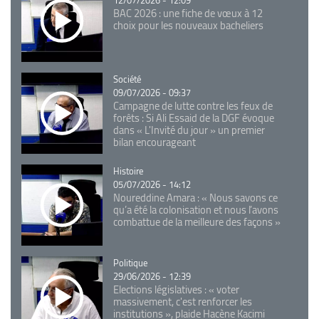
12/07/2026 - 12:09
BAC 2026 : une fiche de vœux à 12
choix pour les nouveaux bacheliers
Catégorie
Société
09/07/2026 - 09:37
Campagne de lutte contre les feux de
forêts : Si Ali Essaid de la DGF évoque
dans « L'Invité du jour » un premier
bilan encourageant
Catégorie
Histoire
05/07/2026 - 14:12
Noureddine Amara : « Nous savons ce
qu’a été la colonisation et nous l’avons
combattue de la meilleure des façons »
Catégorie
Politique
29/06/2026 - 12:39
Elections législatives : « voter
massivement, c'est renforcer les
institutions », plaide Hacène Kacimi