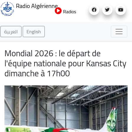
Aller
Radio Algérienne
au
Radios
contenu
principal
العربية
English
Mondial 2026 : le départ de
l'équipe nationale pour Kansas City
dimanche à 17h00