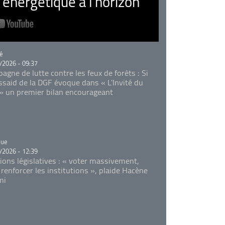
nergétique à l’horizon
rie
é
/2026 - 09:37
agne de lutte contre les feux de forêts : Si
Essaid de la DGF évoque dans « L'Invité du
 » un premier bilan encourageant
rie
que
/2026 - 12:39
tions législatives : « voter massivement,
 renforcer les institutions », plaide Hacène
mi