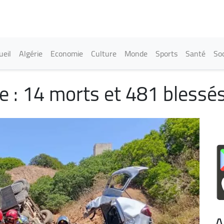
Aller
au
contenu
principal
in navigation
ueil
Algérie
Economie
Culture
Monde
Sports
Santé
Soc
te : 14 morts et 481 blessé
A