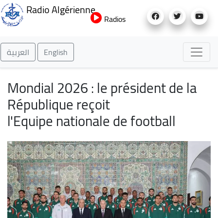
Aller
Radio Algérienne
au
Radios
contenu
principal
العربية
English
Mondial 2026 : le président de la
République reçoit
l'Equipe nationale de football