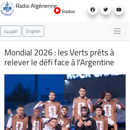
Aller
Radio Algérienne
au
Radios
contenu
principal
العربية
English
Mondial 2026 : les Verts prêts à
relever le défi face à l'Argentine