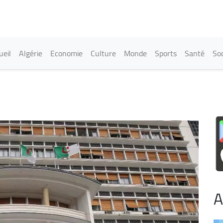
Aller
au
contenu
principal
in navigation
ueil
Algérie
Economie
Culture
Monde
Sports
Santé
Soc
A