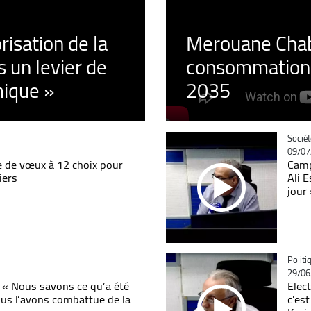
orisation de la
Merouane Chaba
 un levier de
consommation é
ique »
2035
Catégo
Sociét
09/07
e de vœux à 12 choix pour
Camp
iers
Ali 
jour
Catégo
Politi
29/06
 « Nous savons ce qu’a été
Elec
ous l’avons combattue de la
c'est