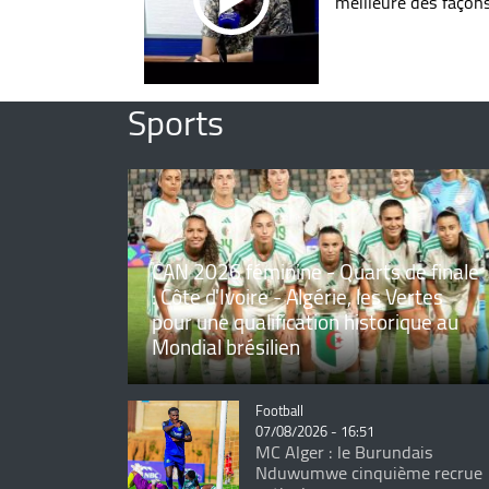
meilleure des façon
Sports
CAN 2026 féminine - Quarts de finale
: Côte d'Ivoire - Algérie, les Vertes
pour une qualification historique au
Mondial brésilien
Catégorie
Football
07/08/2026 - 16:51
MC Alger : le Burundais
Nduwumwe cinquième recrue