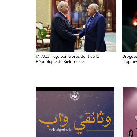
L'Algérie poursuit la réalisation d'acquis
M. Attaf reçu par le président de la
Décès d
Drogues 
qualitatifs et historiques dans un climat de
République de Biélorussie
Mohamed
inopiné
sécurité et de stabilité
préside
condolé