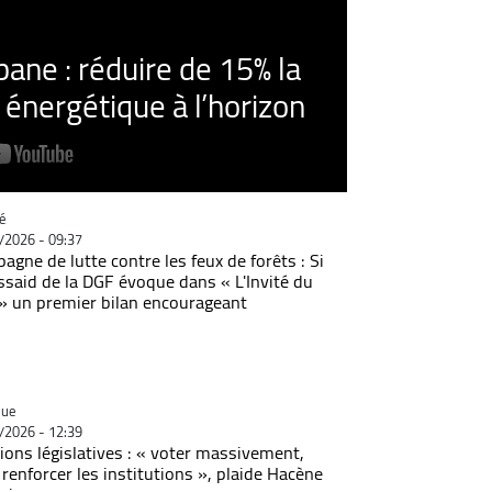
ne : réduire de 15% la
nergétique à l’horizon
rie
é
/2026 - 09:37
agne de lutte contre les feux de forêts : Si
Essaid de la DGF évoque dans « L'Invité du
 » un premier bilan encourageant
rie
que
/2026 - 12:39
tions législatives : « voter massivement,
 renforcer les institutions », plaide Hacène