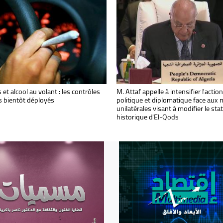
u moudjahid Cheikh Saïd El Hadj
et alcool au volant : les contrôles
Attaf souligne la détermination de l'
M. Attaf appelle à intensifier l'action
 Ben Brahim «Kaabache» : le
s bientôt déployés
à continuer d'œuvrer avec la Biélor
politique et diplomatique face aux
nt de la République présente ses
renforcement des relations bilatéra
unilatérales visant à modifier le sta
ances
historique d'El-Qods