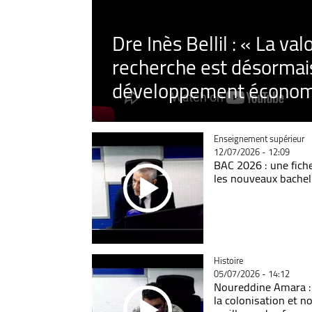
Dre Inès Bellil : « La val
recherche est désormais
développement économ
Catégorie
Enseignement supérieur
12/07/2026 - 12:09
BAC 2026 : une fich
les nouveaux bachel
Catégorie
Histoire
05/07/2026 - 14:12
Noureddine Amara :
la colonisation et n