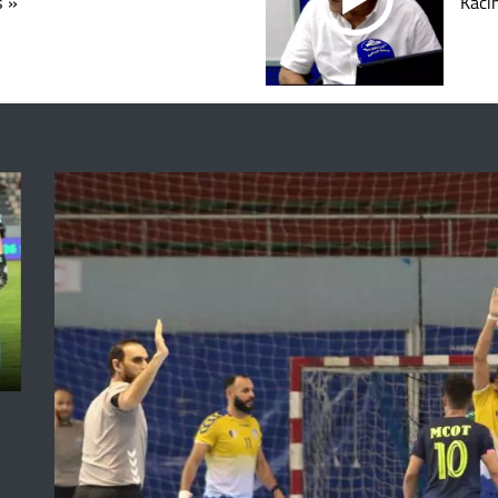
s »
Kaci