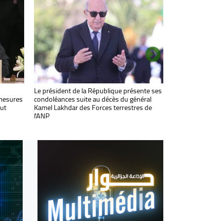
Algérie
M. Attaf s'entretient avec son homologue
Le président de la République présente ses
ussie au
 mesures
biélorusse
condoléances suite au décès du général
les
tut
Kamel Lakhdar des Forces terrestres de
l'ANP