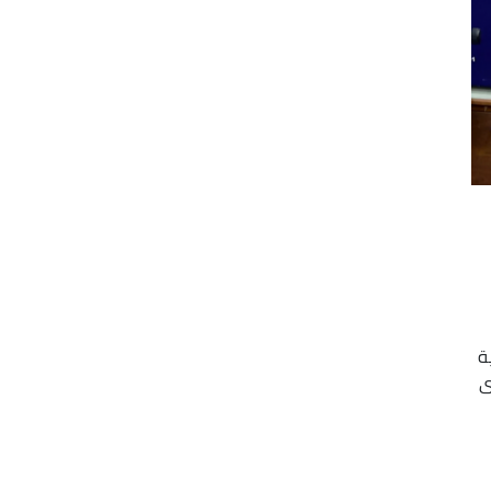
انية
ى