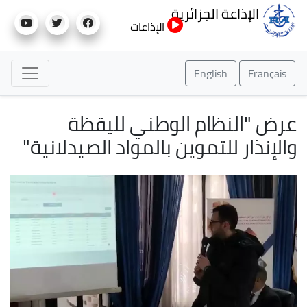
تجاوز
الإذاعة الجزائرية
إلى
الإذاعات
المحتوى
الرئيسي
English
Français
عرض "النظام الوطني لليقظة
والإنذار للتموين بالمواد الصيدلانية"