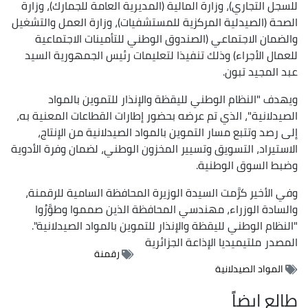
للسجل التجاري)، وزارة المالية (المديرية العامة للجمارك)، وزارة
الصحة (الصيدلية المركزية للمستشفيات)، وزارة العمل والتشغيل
والضمان الاجتماعي (الصندوق الوطني للتأمينات الاجتماعية
للعمال الأجراء) وذلك تنفيذا لتعليمات رئيس الجمهورية السيد
عبد المجيد تبون.
ويهدف "النظام الوطني لليقظة والإنذار للتموين بالمواد
الصيدلانية"، الذي تم عرضه بحضور إطارات القطاعات المعنية به،
إلى رصد وتتبع مسار التموين بالمواد الصيدلانية من الإنتاج،
الاستيراد، التسويق وتسيير المخزون الوطني، لضمان وفرة الأدوية
وضبط السوق الوطنية.
وفي الأخير كرَّمت السيدة الوزيرة المحافظة السامية للرقمنة،
والسادة الوزراء، مهندسي المحافظة الذين صمموا وطوَّرُوا
"النظام الوطني لليقظة والإنذار للتموين بالمواد الصيدلانية".
المصدر
ملتيميديا الإذاعة الجزائرية
رقمنة
المواد الصيدلانية
طالع ايضاً